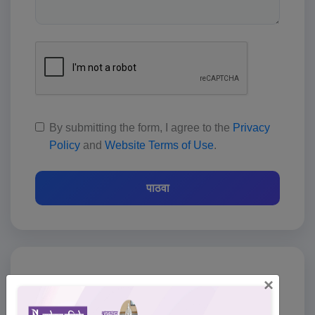
By submitting the form, I agree to the
Privacy
Policy
and
Website Terms of Use
.
पाठवा
×